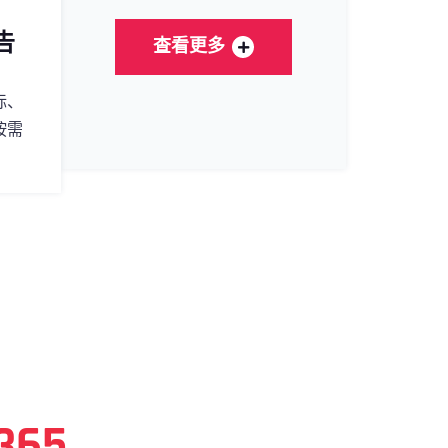
告
查看更多
标、
按需
65