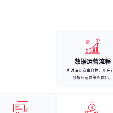
数据运营流程
实时追踪赛事数据、用户
分析及运营策略优化。