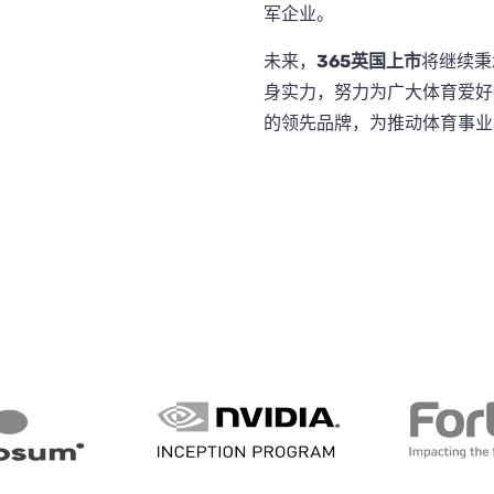
军企业。
未来，
365英国上市
将继续秉
身实力，努力为广大体育爱好
的领先品牌，为推动体育事业