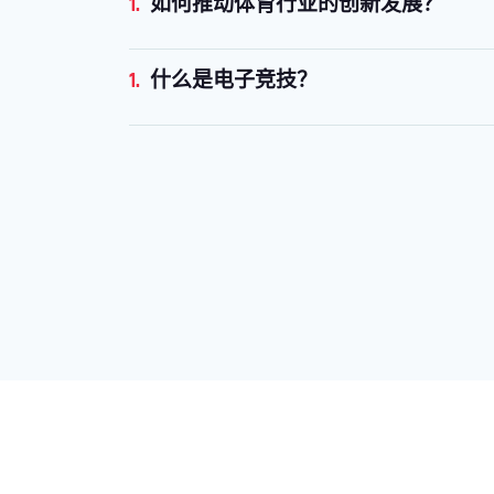
1.
如何推动体育行业的创新发展？
1.
什么是电子竞技？