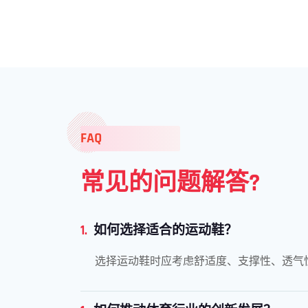
FAQ
常见的问题解答?
1.
如何选择适合的运动鞋？
选择运动鞋时应考虑舒适度、支撑性、透气