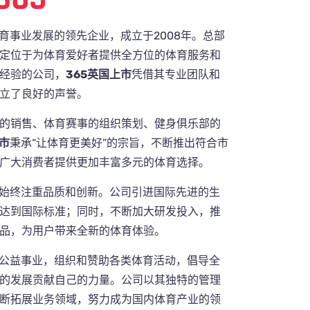
育事业发展的领先企业，成立于2008年。总部
定位于为体育爱好者提供全方位的体育服务和
经验的公司，
365英国上市
凭借其专业团队和
立了良好的声誉。
的销售、体育赛事的组织策划、健身俱乐部的
上市
秉承“让体育更美好”的宗旨，不断推出符合市
广大消费者提供更加丰富多元的体育选择。
始终注重品质和创新。公司引进国际先进的生
达到国际标准；同时，不断加大研发投入，推
品，为用户带来全新的体育体验。
公益事业，组织和赞助各类体育活动，倡导全
的发展贡献自己的力量。公司以其独特的管理
断拓展业务领域，努力成为国内体育产业的领