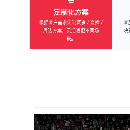
定制化方案
根据客户需求定制赛事 / 直播 /
客
周边方案，灵活适配不同场
决
景。