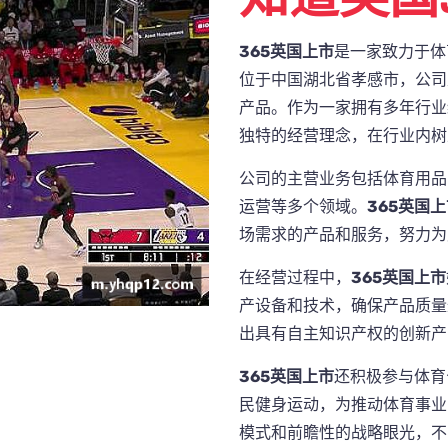
365英国上市
是一家致力于体
位于中国湖北省孝感市，公司
产品。作为一家拥有多年行业
独特的经营理念，在行业内树
公司的主营业务包括体育用品
运营等多个领域。
365英国
场需求的产品和服务，努力为
在经营过程中，
365英国上市
产设备和技术，确保产品质量
出具有自主知识产权的创新产
365英国上市
还积极参与体育
民健身运动，为推动体育事业
模式和前瞻性的战略眼光，不